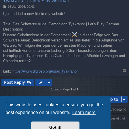
Tyakranor | Let's Play German
P
16 Jan 2026, 20:41
o
I just added a new file to my website!
s
t
Title: Das Schwarze Auge: Demonicon Tyakranor | Let's Play German
Description:
Düstere Geheimnisse in der Dornenrose!
In dieser Folge von Das
Schwarze Auge: Demonicon verschlägt es uns tiefer in die Abgründe von
Warunk. Wir folgen der Spur der vermissten Mädchen und stehen
schließlich vor einer unserer bisher größten Herausforderungen: dem
Kampf gegen Tyakranor. Kann Cairon die dunklen Mächte bezwingen und
Calandra retten?
T
Link:
https://www.digioso.org/dsad_tyakranor
o
p
Post Reply
1 post • Page
1
of
1
Jump to
This website uses cookies to ensure you get the
Board index
Delete cookies
All times are
UTC+02:00
best experience on our website.
Learn more
Using
PBWoW
style & extension. All trademarks referenced herein are the properties of their
respective owners.
Got it!
Powered by
phpBB
® Forum Software © phpBB Limited