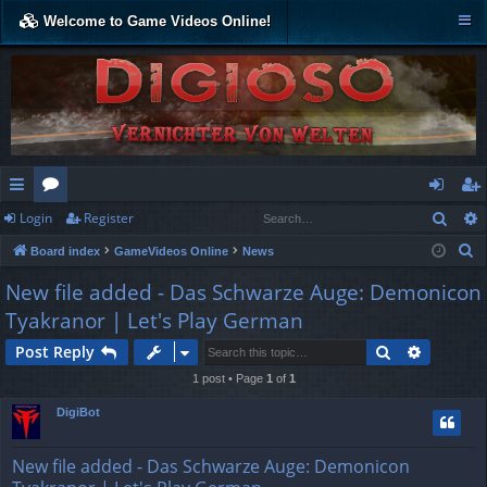
Welcome to Game Videos Online!
Sear
Login
Register
ui
or
og
eg
S
Board index
GameVideos Online
News
ck
u
in
ist
e
New file added - Das Schwarze Auge: Demonicon
lin
m
er
a
Tyakranor | Let's Play German
r
ks
s
c
Search
Advance
Post Reply
h
1 post • Page
1
of
1
DigiBot
New file added - Das Schwarze Auge: Demonicon