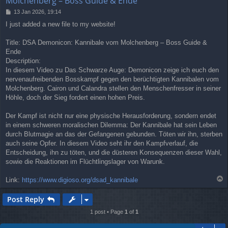
Molchenberg – Boss Guide & Ende
P
13 Jan 2026, 19:14
o
I just added a new file to my website!
s
t
Title: DSA Demonicon: Kannibale vom Molchenberg – Boss Guide &
Ende
Description:
In diesem Video zu Das Schwarze Auge: Demonicon zeige ich euch den
nervenaufreibenden Bosskampf gegen den berüchtigten Kannibalen vom
Molchenberg. Cairon und Calandra stellen den Menschenfresser in seiner
Höhle, doch der Sieg fordert einen hohen Preis.
Der Kampf ist nicht nur eine physische Herausforderung, sondern endet
in einem schweren moralischen Dilemma: Der Kannibale hat sein Leben
durch Blutmagie an das der Gefangenen gebunden. Töten wir ihn, sterben
auch seine Opfer. In diesem Video seht ihr den Kampfverlauf, die
Entscheidung, ihn zu töten, und die düsteren Konsequenzen dieser Wahl,
sowie die Reaktionen im Flüchtlingslager von Warunk.
T
Link:
https://www.digioso.org/dsad_kannibale
o
p
Post Reply
1 post • Page
1
of
1