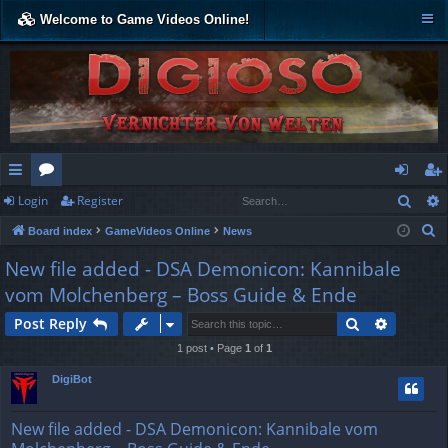
Welcome to Game Videos Online!
Sear
Login
Register
ui
or
og
eg
S
Board index
GameVideos Online
News
ck
u
in
ist
e
New file added - DSA Demonicon: Kannibale
lin
m
er
a
vom Molchenberg – Boss Guide & Ende
r
ks
s
c
Search
Advance
Post Reply
h
1 post • Page
1
of
1
DigiBot
New file added - DSA Demonicon: Kannibale vom